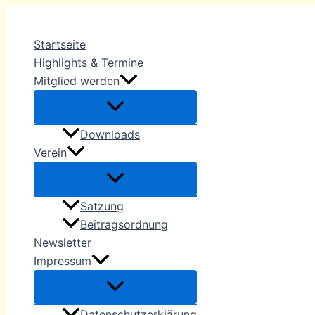
Zum
Inhalt
Startseite
springen
Highlights & Termine
Mitglied werden
Downloads
Verein
Satzung
Beitragsordnung
Newsletter
Impressum
Datenschutzerklärung